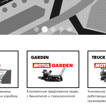
GARDEN
TRUCK
 замены
Комплексное предложение людям
Уникальное
их коробках.
с бензопилой и газонокосилкой.
работающих
грузоперево