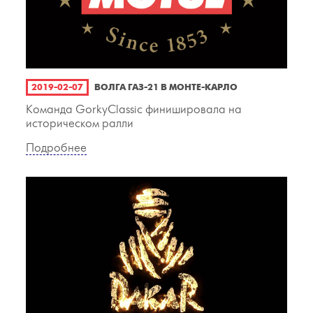
2019-02-07
ВОЛГА ГАЗ-21 В МОНТЕ-КАРЛО
Команда GorkyClassic финишировала на
историческом ралли
Подробнее