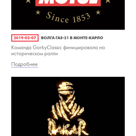
2019-02-07
ВОЛГА ГАЗ-21 В МОНТЕ-КАРЛО
Команда GorkyClassic финишировала на
историческом ралли
Подробнее