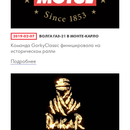
2019-02-07
ВОЛГА ГАЗ-21 В МОНТЕ-КАРЛО
Команда GorkyClassic финишировала на
историческом ралли
Подробнее