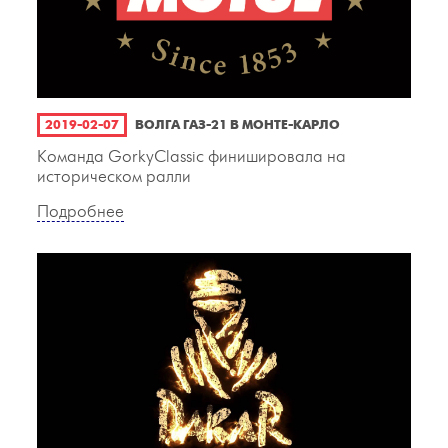
2019-02-07
ВОЛГА ГАЗ-21 В МОНТЕ-КАРЛО
Команда GorkyClassic финишировала на
историческом ралли
Подробнее