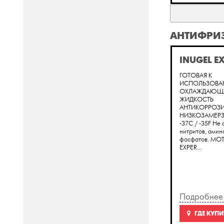
АНТИФРИ
INUGEL E
ГОТОВАЯ К
ИСПОЛЬЗОВ
ОХЛАЖДАЮЩ
ЖИДКОСТЬ
АНТИКОРРОЗ
НИЗКОЗАМЕР
-37C / -35F Не
нитритов, амин
фосфатов. MOT
EXPER...
Подробнее
ГДЕ КУПИ