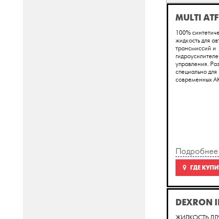
MULTI ATF
100% синтетич
жидкость для а
трансмиссий и
гидроусилителе
управления. Ра
специально для 
современных АК
Подробнее
ГДЕ КУПИ
DEXRON II
ЖИДКОСТЬ ДЛ