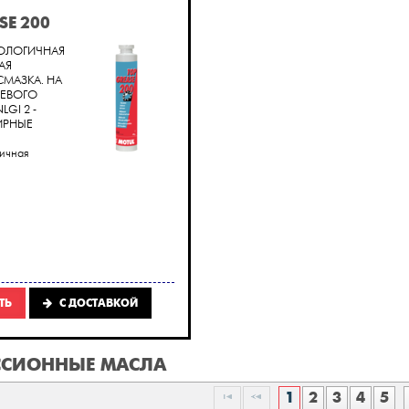
SE 200
ОЛОГИЧНАЯ
АЯ
СМАЗКА. НА
ИЕВОГО
GI 2 -
ИРНЫЕ
гичная
ТЬ
C ДОСТАВКОЙ
ССИОННЫЕ МАСЛА
1
2
3
4
5