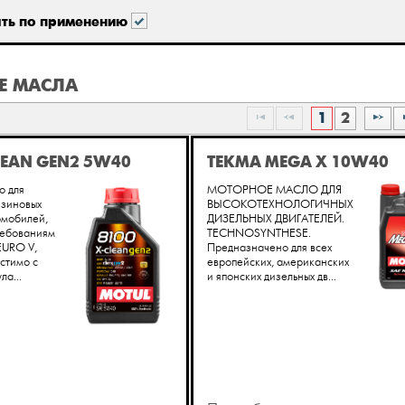
ать по применению
Е МАСЛА
1
2
LEAN GEN2 5W40
TEKMA MEGA X 10W40
о для
МОТОРНОЕ МАСЛО ДЛЯ
нзиновых
ВЫСОКОТЕХНОЛОГИЧНЫХ
омобилей,
ДИЗЕЛЬНЫХ ДВИГАТЕЛЕЙ.
ебованиям
TECHNOSYNTHESE.
EURO V,
Предназначено для всех
стимо с
европейских, американских
ла...
и японских дизельных дв...