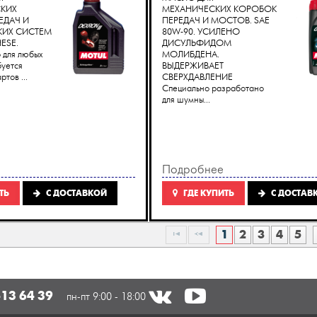
СКИХ
МЕХАНИЧЕСКИХ КОРОБОК
ЕДАЧ И
ПЕРЕДАЧ И МОСТОВ. SAE
КИХ СИСТЕМ
80W-90. УСИЛЕНО
ESE.
ДИСУЛЬФИДОМ
 для любых
МОЛИБДЕНА.
буется
ВЫДЕРЖИВАЕТ
ртов ...
СВЕРХДАВЛЕНИЕ
Специально разработано
для шумны...
Подробнее
ТЬ
C ДОСТАВКОЙ
ГДЕ КУПИТЬ
C ДОСТАВ
1
2
3
4
5
413 64 39
пн-пт 9:00 - 18:00