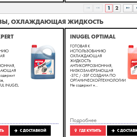
1
2
ЗЫ, ОХЛАЖДАЮЩАЯ ЖИДКОСТЬ
XPERT
INUGEL OPTIMAL
ГОТОВАЯ К
АНИЮ
ИСПОЛЬЗОВАНИЮ
АЯ
ОХЛАЖДАЮЩАЯ
ЖИДКОСТЬ
ИОННАЯ,
АНТИКОРРОЗИОННАЯ,
ЗАЮЩАЯ
НИЗКОЗАМЕРЗАЮЩАЯ
 содержит
-37C / -35F СОЗДАНА ПО
ов,
ОРГАНИЧЕСКОЙТЕХНОЛОГИИ
UL INUGEL
Не содержит н...
Подробнее
ТЬ
C ДОСТАВКОЙ
ГДЕ КУПИТЬ
C ДОСТАВ