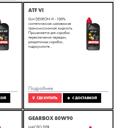
ATF VI
GM DEXRON VI - 100%
синтетическая маловязкая
трансмиссионная жидкость.
Применяется для коробок
переключения передач,
раздаточных коробок,
гидроусилите...
Подробнее
КОЙ
ГДЕ КУПИТЬ
C ДОСТАВКОЙ
GEARBOX 80W90
МАСЛО ДЛЯ