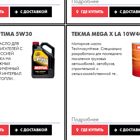
Подробнее
ТЬ
C ДОСТАВКОЙ
ГДЕ КУПИТЬ
C ДОСТАВ
PTIMA 5W30
TEKMA MEGA X LA 10W4
АСЛО ДЛЯ
Моторное масло
ИГАТЕЛЕЙ С
Technosynthese. Специально
ССИЕЙ.
разработано для последнего
КА НА
поколения грузовых
ЖНЫХ
автомобилей, автобусов,
ЛИЧЕННЫЙ
строительной и
ИНТЕРВАЛ.
сельскохозяйственной те...
ОПЛИ...
Подробнее
ТЬ
C ДОСТАВКОЙ
ГДЕ КУПИТЬ
C ДОСТАВ