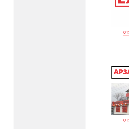
от
АРЗ
от