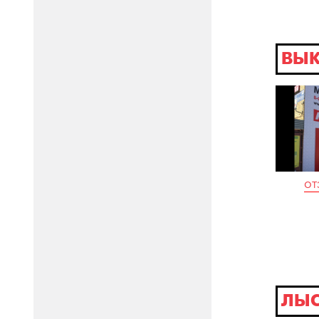
ВЫК
от
ЛЫ