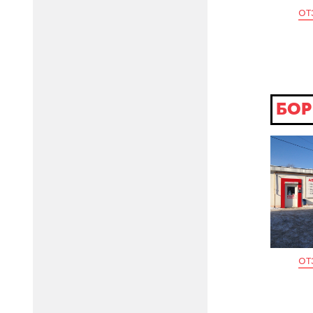
от
БОР
от