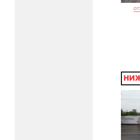
от
НИЖ