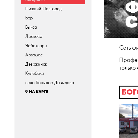
Нижний Новгород
Бор
Выкса
Лысково
Чебоксары
Сеть ф
Арзамас
Профес
Дзержинск
только
Кулебаки
село Большое Давыдово
БОГ
НА КАРТЕ