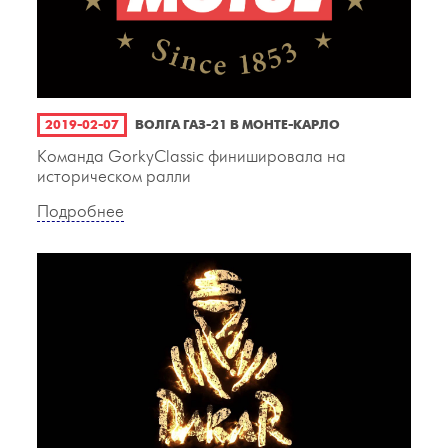
2019-02-07
ВОЛГА ГАЗ-21 В МОНТЕ-КАРЛО
Команда GorkyClassic финишировала на
историческом ралли
Подробнее