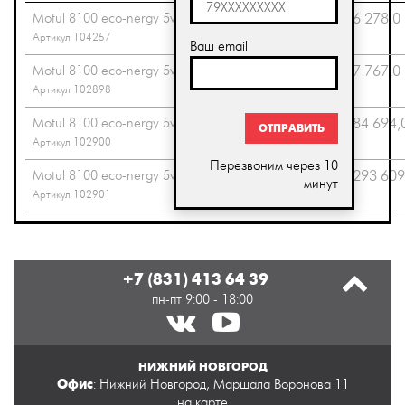
Motul 8100 eco-nergy 5w30
4.0
0
6 278,0
Артикул 104257
Ваш email
Motul 8100 eco-nergy 5w30
5.0
0
7 767,0
Артикул 102898
Motul 8100 eco-nergy 5w30
60.0
0
84 694,
ОТПРАВИТЬ
Артикул 102900
Перезвоним через 10
Motul 8100 eco-nergy 5w30
208.0
0
293 609
минут
Артикул 102901
+7 (831) 413 64 39
пн-пт 9:00 - 18:00
НИЖНИЙ НОВГОРОД
Офис
: Нижний Новгород, Маршала Воронова 11
на карте