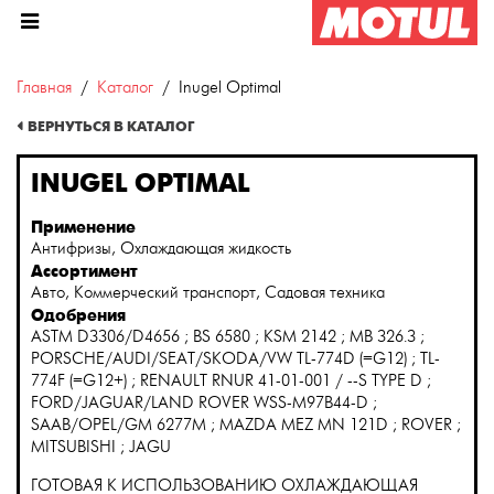
Главная
Каталог
Inugel Optimal
ВЕРНУТЬСЯ В КАТАЛОГ
INUGEL OPTIMAL
Применение
Антифризы, Охлаждающая жидкость
Ассортимент
Авто, Коммерческий транспорт, Садовая техника
Одобрения
ASTM D3306/D4656 ; BS 6580 ; KSM 2142 ; MB 326.3 ;
PORSCHE/AUDI/SEAT/SKODA/VW TL-774D (=G12) ; TL-
774F (=G12+) ; RENAULT RNUR 41-01-001 / --S TYPE D ;
FORD/JAGUAR/LAND ROVER WSS-M97B44-D ;
SAAB/OPEL/GM 6277M ; MAZDA MEZ MN 121D ; ROVER ;
MITSUBISHI ; JAGU
ГОТОВАЯ К ИСПОЛЬЗОВАНИЮ ОХЛАЖДАЮЩАЯ