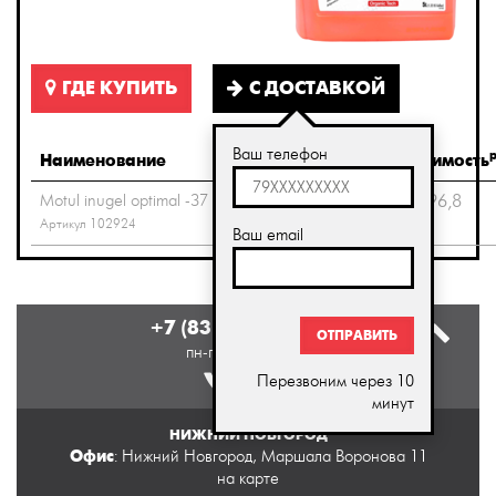
ГДЕ КУПИТЬ
С ДОСТАВКОЙ
Ваш телефон
Наименование
Объём
В наличии
Стоимость
Motul inugel optimal -37
5.0
0
2 396,8
Артикул 102924
Ваш email
+7 (831) 413 64 39
ОТПРАВИТЬ
пн-пт 9:00 - 18:00
Перезвоним через 10
минут
НИЖНИЙ НОВГОРОД
Офис
: Нижний Новгород, Маршала Воронова 11
на карте