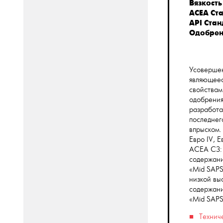
Вязкость
ACEA Ст
API Ста
Одобрен
Усовершен
являющее
свойствам
одобрения
разработа
последнег
впрыском.
Евро IV, 
ACEA C3: 
содержани
«Mid SAPS
низкой вы
содержани
«Mid SAPS
Технич