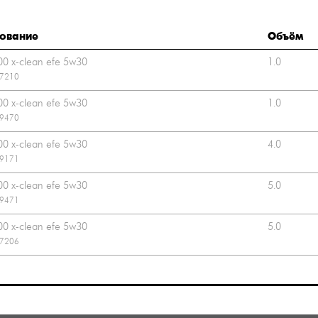
ование
Объём
00 x-clean efe 5w30
1.0
07210
00 x-clean efe 5w30
1.0
09470
00 x-clean efe 5w30
4.0
09171
00 x-clean efe 5w30
5.0
09471
00 x-clean efe 5w30
5.0
07206