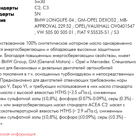
5w30
андарты
C2, C3
ндарты
SN
ия
BMW LONGLIFE-04 ; GM-OPEL DEXOS2 ; MB-
APPROVAL 229.52 ; OPEL/VAUXHALL OV0401547
; VW 505 00 505 01 ; FIAT 9.55535-S1 / S3
ствованное 100% синтетическое моторное масло одновременно
ся энергосберегающим и обладающее высокими защитными
и. Благодаря повышенным энергосберегающим свойствам, имеет
 BMW Group, GM (General Motors) – Opel и Mercedes. Специально
но для бензиновых и дизельных двигателей автомобилей
о поколения в т.ч. оснащенных турбонаддувом и непосредственным
 Предназначено для двигателей отвечающих требованиям норм
Евро V, Евро VI, и требующих использования в них масла стандарта
масла с высокой вязкостью HTHS (>3.5 мПа.с), сниженным
ем сульфатной золы (≤0,8%), фосфора (0.07%-0.09%), серы (0.3%) -
» или энергосберегающих масел стандарта ACEA C2: масел с
сокотемпературной вязкостью HTHS (> 2.9 мПа.с), сниженным
ем сульфатной золы (≤0,8%), фосфора (≤0.09%), серы (≤0.3%) -
».
еская информация