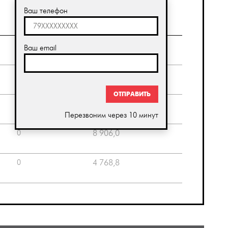
Ваш телефон
руб
В наличии
Стоимость
0
1 051,4
Ваш email
0
1 963,0
ОТПРАВИТЬ
0
7 127,0
Перезвоним через 10 минут
0
8 906,0
0
4 768,8