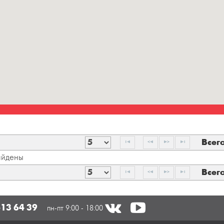
Всег
айдены
Всег
413 64 39
пн-пт 9:00 - 18:00